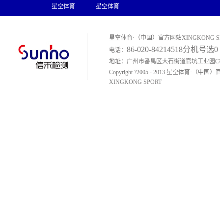
星空体育
星空体育
·（中国）
·（中国）
星空体育·（中国）官方网站XINGKONG S
官方网站
官方网站
86-020-84214518分机号选0
电话：
地址：广州市番禺区大石街道官坑工业园C
XINGKONG
XINGKONG
Copyright ?2005 - 2013 星空体育·（中
XINGKONG SPORT
SPORT
SPORT
新闻资讯
产品中心