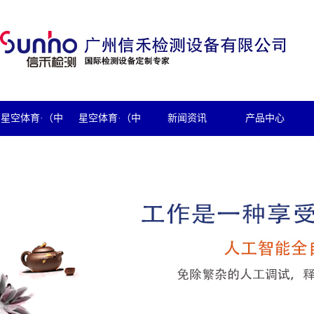
星空体育·（中
星空体育·（中
新闻资讯
产品中心
国）官方网站
国）官方网站
XINGKONG
XINGKONG
SPORT
SPORT