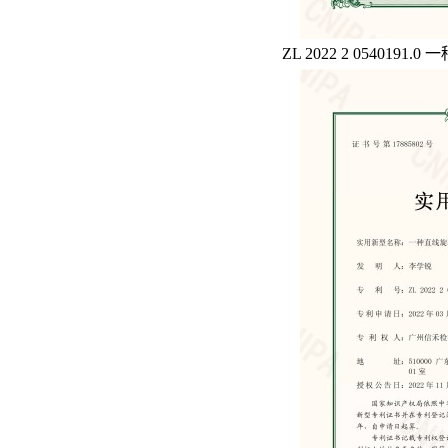
ZL 2022 2 0540