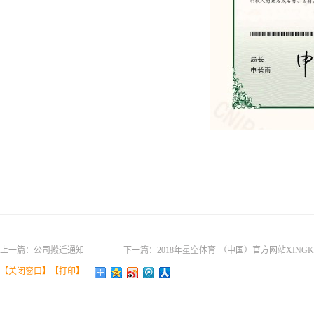
上一篇：
公司搬迁通知
下一篇：
2018年星空体育·（中国）官方网站XINGK
【
关闭窗口
】【
打印
】