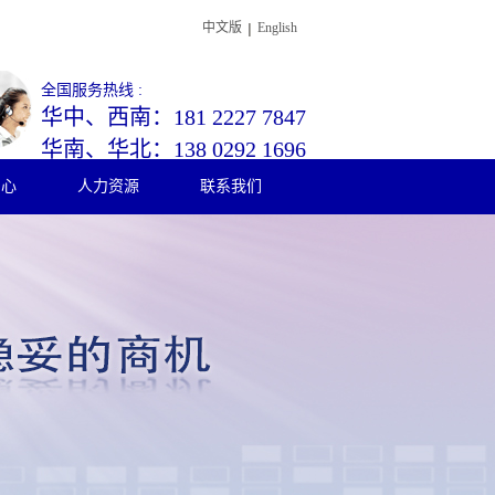
中文版
English
全国服务热线 :
华中、西南：181 2227 7847
华南、华北：138 0292 1696
中心
人力资源
联系我们