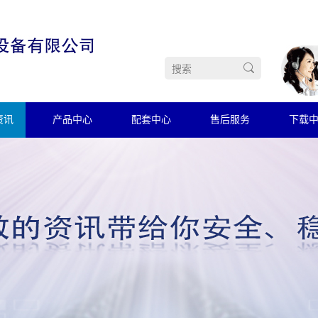
资讯
产品中心
配套中心
售后服务
下载