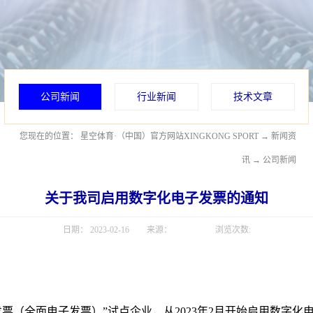
公司新闻
行业新闻
技术文章
您现在的位置：
星空体育·（中国）官方网站XINGKONG SPORT
→
新闻资
讯
→
公司新闻
关于我司启用数字化电子发票的通知
日期：
2023-02-16
来源：
浏览次数:
票（全面电子发票）”试点企业，从2023年2月开始启用数字