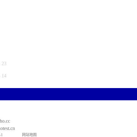
-
23
-
14
ho.cc
test.cn
-1
网站地图