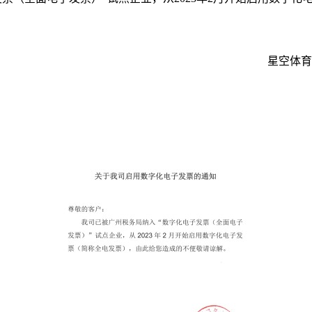
星空体育·