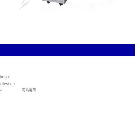
ho.cc
test.cn
-1
网站地图
人力资源
联系我们