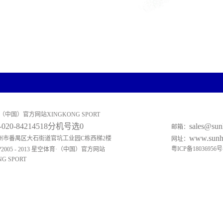
（中国）官方网站XINGKONG SPORT
6-020-84214518分机号选0
sales@sun
邮箱：
www.sunho
州市番禺区大石街道官坑工业园C栋西梯2楼
网址：
粤ICP备18036956号
ht ?2005 - 2013 星空体育·（中国）官方网站
G SPORT
新闻资讯
产品中心
配套中心
售后服务
下载中心