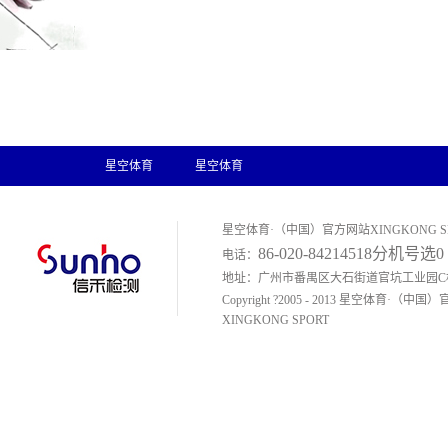
星空体育
星空体育
·（中国）
·（中国）
星空体育·（中国）官方网站XINGKONG S
官方网站
官方网站
86-020-84214518分机号选0
电话：
地址：广州市番禺区大石街道官坑工业园C
XINGKONG
XINGKONG
Copyright ?2005 - 2013 星空体育·（中
XINGKONG SPORT
SPORT
SPORT
新闻资讯
产品中心