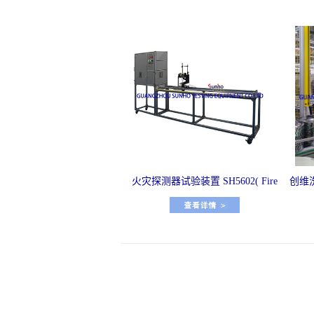
火灾探测器试验装置 SH5602( Fire
创维
detector test device)