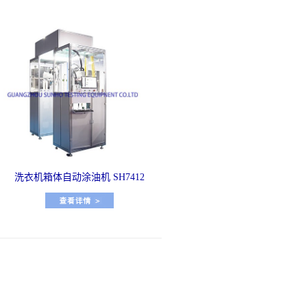
洗衣机箱体自动涂油机 SH7412