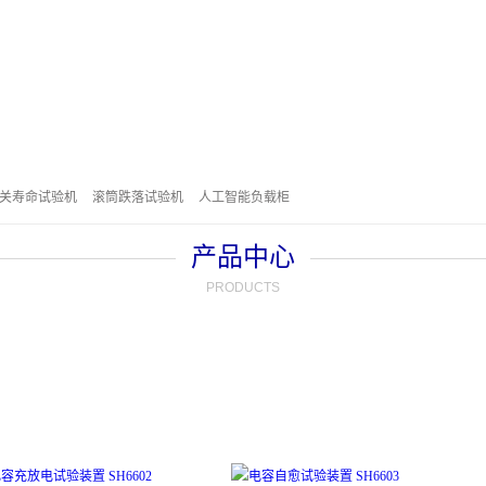
关寿命试验机
滚筒跌落试验机
人工智能负载柜
产品中心
PRODUCTS