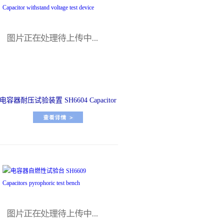
电容器耐压试验装置 SH6604 Capacitor
withstand voltage test device