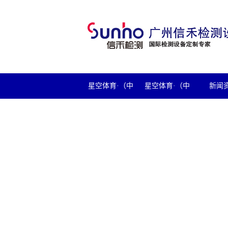
星空体育·（中
星空体育·（中
新闻
国）官方网站
国）官方网站
XINGKONG
XINGKONG
SPORT
SPORT