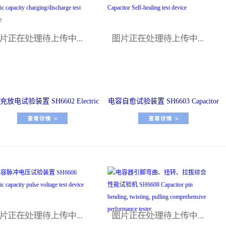
放电试验装置 SH6602 Electric
电容自愈试验装置 SH6603 Capacitor
city charging/discharge test device
Self-healing test device