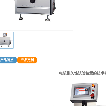
产品特点
产品定制
电机耐久性试验装置的技术