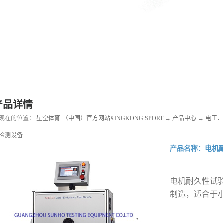
产品详情
现在的位置：
星空体育·（中国）官方网站XINGKONG SPORT
→
产品中心
→
电工、
检测设备
产品名称：
电机耐
电机耐久性试验
制造，适合于小功