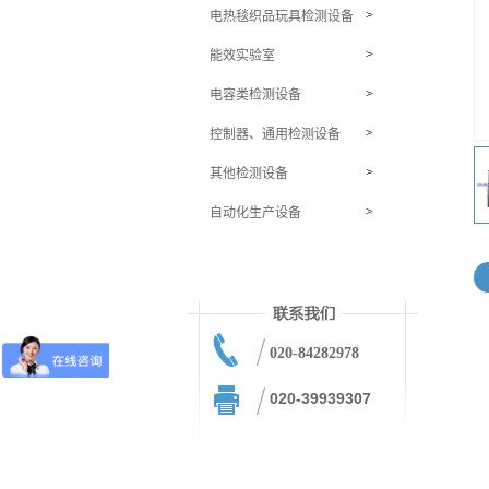
电热毯织品玩具检测设备
能效实验室
电容类检测设备
控制器、通用检测设备
其他检测设备
自动化生产设备
020-84282978
020-39939307