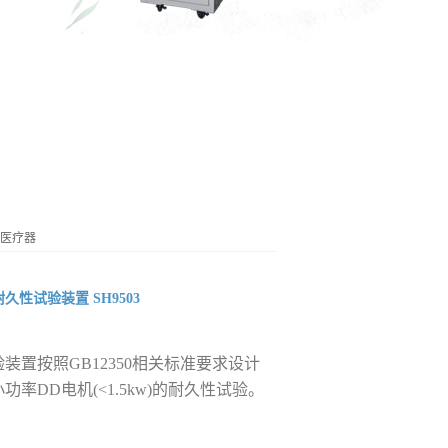
医疗器
久性试验装置 SH9503
装置按照GB12350相关标准要求设计
率DD电机(<1.5kw)的耐久性试验。