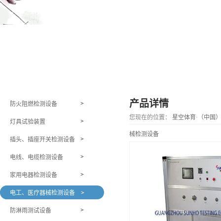
产品详情
防火阻燃检测设备
您现在的位置：
星空体育·（中国）官
灯具试验装置
械检测设备
插头、插座开关检测设备
电线、电缆检测设备
家用电器检测设备
电工、医疗器械检测设备
防淋雨测试设备