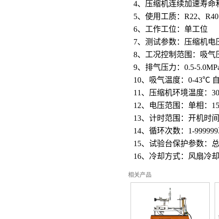
4、压缩机连续加速寿命
5、使用工质：R22、R4
6、工作工位：单工位
7、测试参数：压缩机电
8、工况控制范围：吸气压力
9、排气压力：0.5-5.0
10、吸气温度：0-43℃ 
11、压缩机环境温度：30
12、电压范围：单相：150V
13、计时范围：开机时间
14、循环次数：1-99999
15、试验台保护参数：
16、冷却方式：风扇冷
相关产品