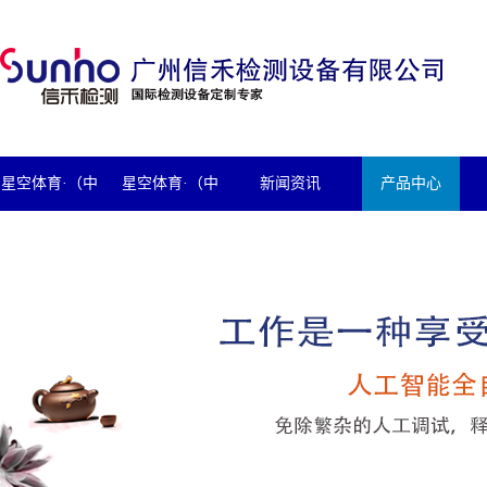
星空体育·（中
星空体育·（中
新闻资讯
产品中心
国）官方网站
国）官方网站
XINGKONG
XINGKONG
SPORT
SPORT