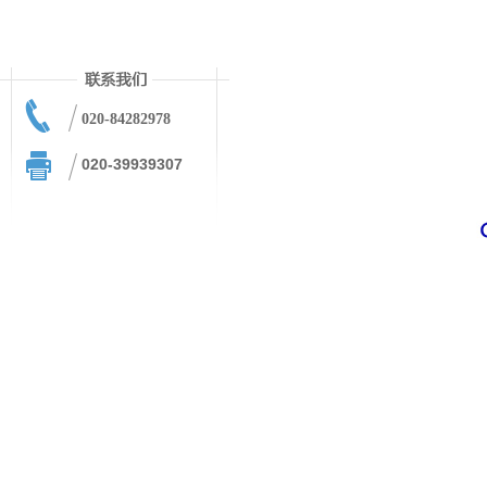
020-84282978
020-39939307