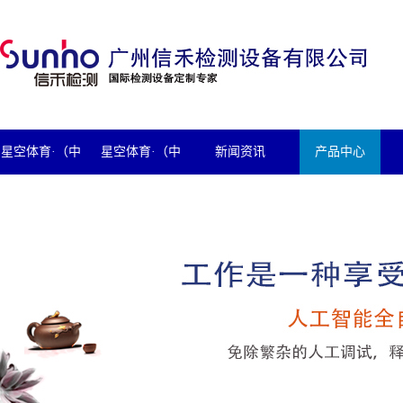
星空体育·（中
星空体育·（中
新闻资讯
产品中心
国）官方网站
国）官方网站
XINGKONG
XINGKONG
SPORT
SPORT