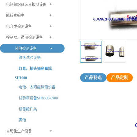
电热毯织品玩具检测设备
能效实验室
电容类检测设备
控制器、通用检测设备
其他检测设备
跌落试验设备
灯具、插头插座量规
产品特点
产品定制
SH1000
电池、太阳能检测设备
试验箱设备SH8500-8900
设备配件类
其他
自动化生产设备