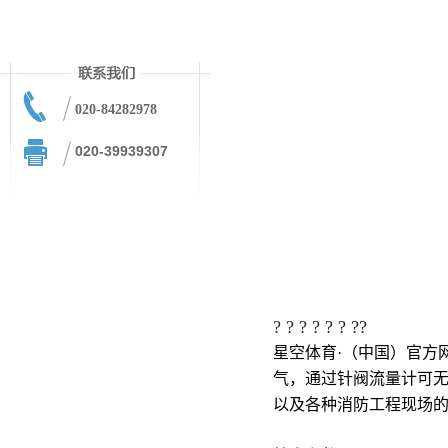
020-84282978
020-39939307
? ? ? ? ? ? ??
星空体育·（中国）官方网
气，通过针阀流量计可
以及各种消防工程现场