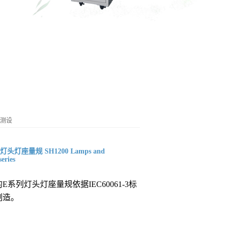
测设
灯头灯座量规 SH1200 Lamps and
series
系列灯头灯座量规依据IEC60061-3标
制造。