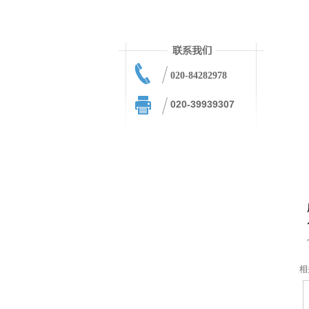
020-84282978
020-39939307
相