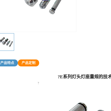
产品特点
产品定制
?
E系列灯头灯座量规的技
?