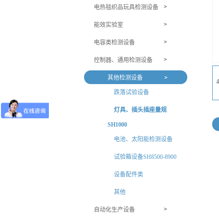
电热毯织品玩具检测设备
能效实验室
电容类检测设备
控制器、通用检测设备
其他检测设备
跌落试验设备
灯具、插头插座量规
SH1000
电池、太阳能检测设备
试验箱设备SH8500-8900
设备配件类
其他
自动化生产设备