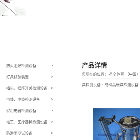
产品详情
防火阻燃检测设备
您现在的位置：
星空体育·（中国）官
灯具试验装置
具检测设备
>
纺织品玩具检测设备
插头、插座开关检测设备
电线、电缆检测设备
家用电器检测设备
电工、医疗器械检测设备
防淋雨测试设备