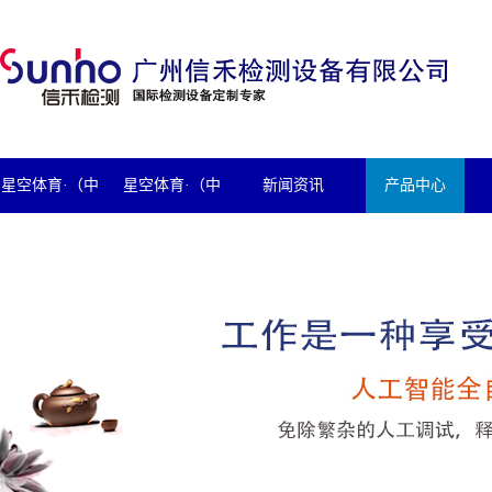
星空体育·（中
星空体育·（中
新闻资讯
产品中心
国）官方网站
国）官方网站
XINGKONG
XINGKONG
SPORT
SPORT