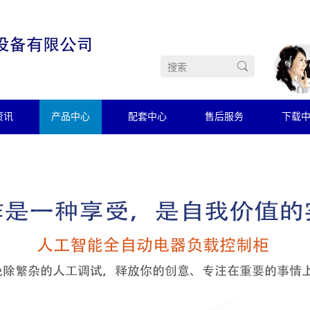
资讯
产品中心
配套中心
售后服务
下载