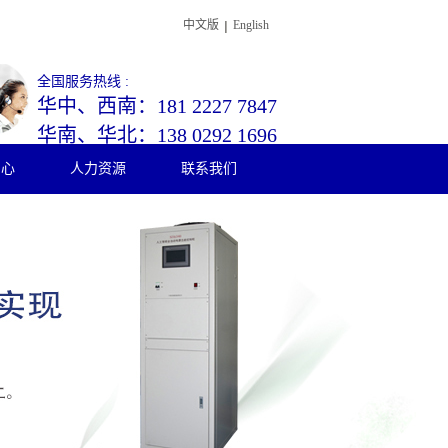
中文版
English
全国服务热线 :
华中、西南：181 2227 7847
华南、华北：138 0292 1696
中心
人力资源
联系我们