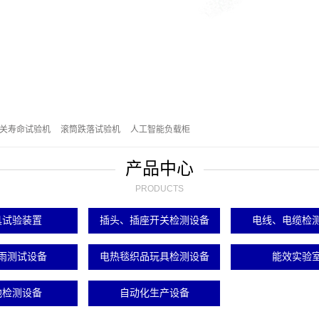
关寿命试验机
滚筒跌落试验机
人工智能负载柜
产品中心
PRODUCTS
具试验装置
插头、插座开关检测设备
电线、电缆检
雨测试设备
电热毯织品玩具检测设备
能效实验
他检测设备
自动化生产设备