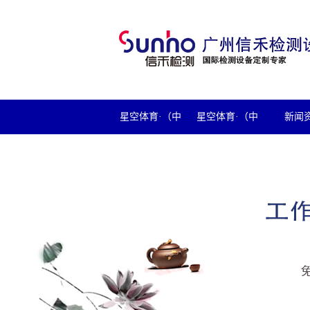
星空体育·（中
星空体育·（中
新闻
国）官方网站
国）官方网站
XINGKONG
XINGKONG
SPORT
SPORT