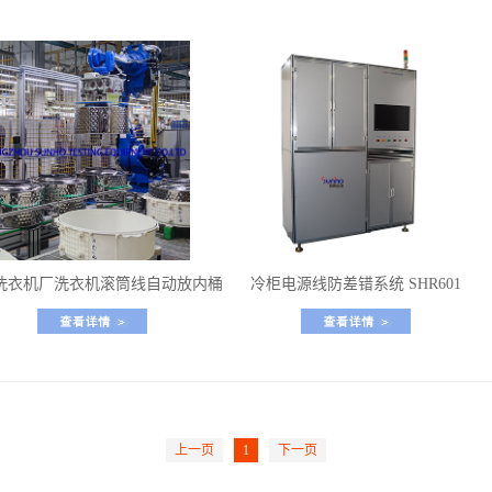
洗衣机厂洗衣机滚筒线自动放内桶
冷柜电源线防差错系统 SHR601
设备SH7413
上一页
1
下一页