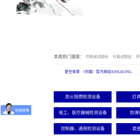
本周热门搜索：
灼热丝试验仪
针焰试验仪
开
星空体育·（中国）官方网站XINGKONG
SPORT
→
产品中心
→
自动化生产设备
防火阻燃检测设备
灯
电工、医疗器械检测设备
防淋
控制器、通用检测设备
其