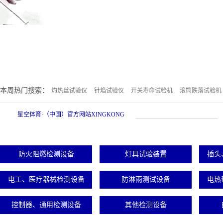
本周热门搜索：
灼热丝试验仪
针焰试验仪
开关寿命试验机
滚筒跌落试验机
星空体育·（中国）官方网站XINGKONG
SPORT
→
产品中心
→
电工、医疗器械检测设
防火阻燃检测设备
灯具试验装置
插头
备
电工、医疗器械检测设备
防淋雨测试设备
电热
控制器、通用检测设备
其他检测设备