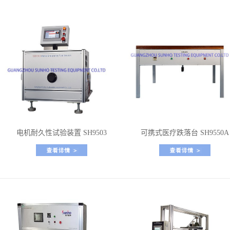
电机耐久性试验装置 SH9503
可携式医疗跌落台 SH9550A