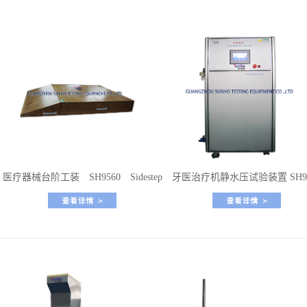
医疗器械台阶工装 SH9560 Sidestep
牙医治疗机静水压试验装置 SH95
equipment
Dental treatment equipment hydros
pressure test device