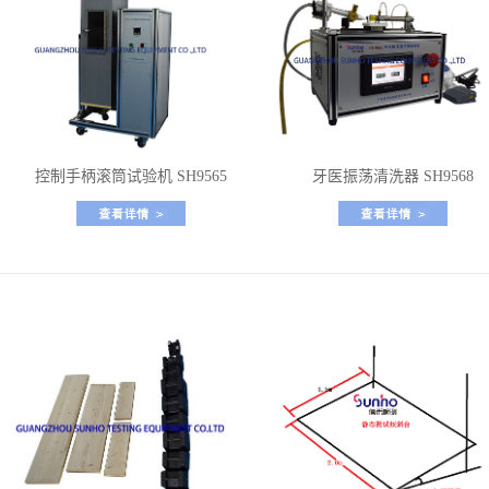
控制手柄滚筒试验机 SH9565
牙医振荡清洗器 SH9568