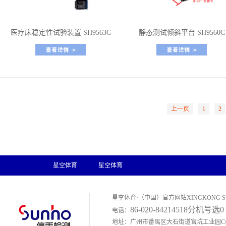
医疗床稳定性试验装置 SH9563C
静态测试倾斜平台 SH9560C
上一页
1
2
星空体育
星空体育
·（中国）
·（中国）
星空体育·（中国）官方网站XINGKONG S
官方网站
官方网站
86-020-84214518分机号选0
电话：
地址：广州市番禺区大石街道官坑工业园C