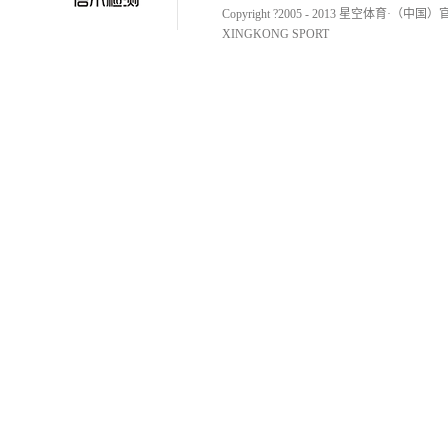
XINGKONG
XINGKONG
Copyright ?2005 - 2013 星空体育·（中
XINGKONG SPORT
SPORT
SPORT
新闻资讯
产品中心