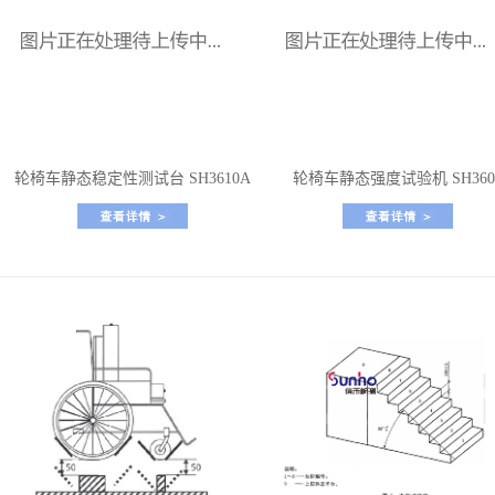
轮椅车静态稳定性测试台 SH3610A
轮椅车静态强度试验机 SH360