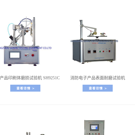
产品印刷体磨损试验机 SH9251C
消防电子产品表面耐磨试验机
SH9251D