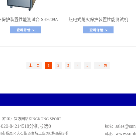
保护装置性能测试台 SH9209A
热电式熄火保护装置性能测试机
SH9209B Thermoelectric flameout
protection device performance tester
上一页
1
2
3
4
5
下一页
（中国）官方网站XINGKONG SPORT
6-020-84214518分机号选0
sales@sun
邮箱：
www.sunho
州市番禺区大石街道官坑工业园C栋西梯2楼
网址：