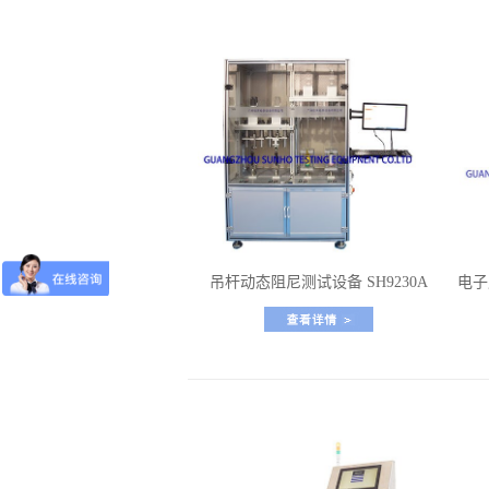
吊杆动态阻尼测试设备 SH9230A
电子