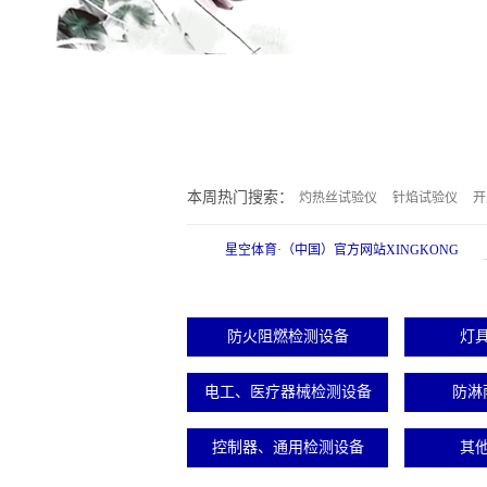
本周热门搜索：
灼热丝试验仪
针焰试验仪
开
星空体育·（中国）官方网站XINGKONG
SPORT
→
产品中心
→
控制器、通用检测设
防火阻燃检测设备
灯
备
>
通用检测设备整体性能检测SH9200
电工、医疗器械检测设备
防淋
控制器、通用检测设备
其