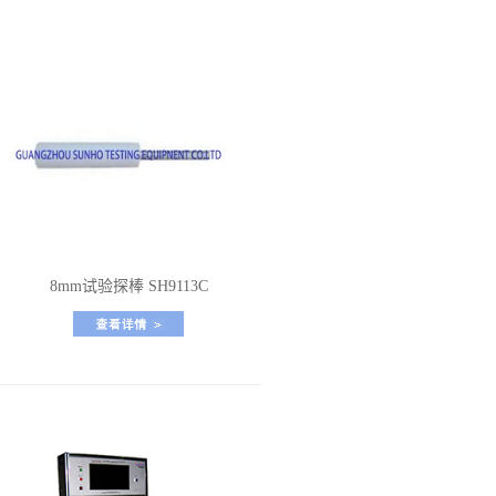
8mm试验探棒 SH9113C