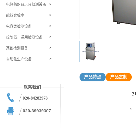
电热毯织品玩具检测设备
能效实验室
电容类检测设备
控制器、通用检测设备
其他检测设备
自动化生产设备
产品特点
产品定制
020-84282978
?
020-39939307