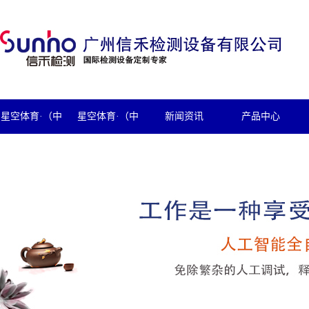
星空体育·（中
星空体育·（中
新闻资讯
产品中心
国）官方网站
国）官方网站
XINGKONG
XINGKONG
SPORT
SPORT