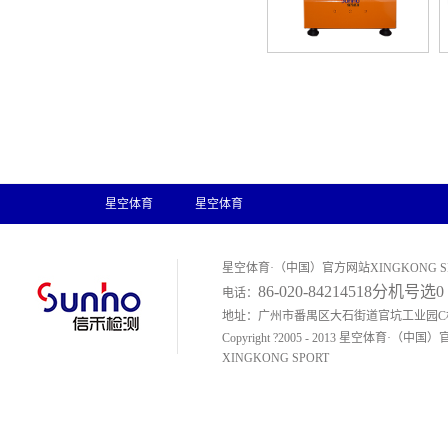
星空体育
星空体育
·（中国）
·（中国）
星空体育·（中国）官方网站XINGKONG S
官方网站
官方网站
86-020-84214518分机号选0
电话：
地址：广州市番禺区大石街道官坑工业园C
XINGKONG
XINGKONG
Copyright ?2005 - 2013 星空体育·（中
XINGKONG SPORT
SPORT
SPORT
新闻资讯
产品中心