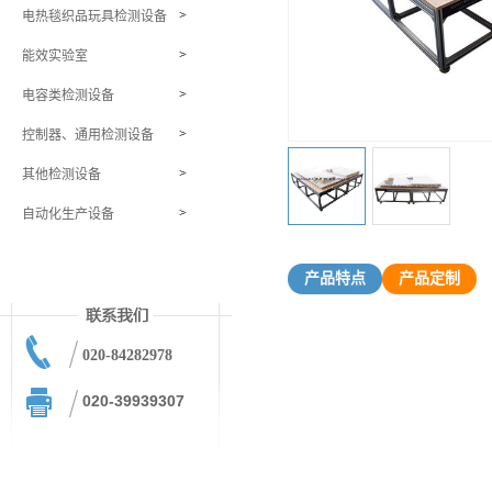
电热毯织品玩具检测设备
能效实验室
电容类检测设备
控制器、通用检测设备
其他检测设备
自动化生产设备
产品特点
产品定制
020-84282978
020-39939307