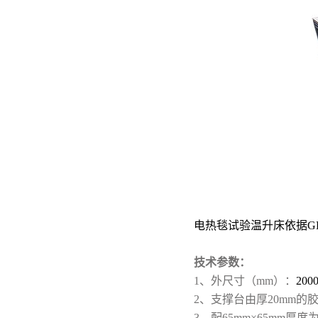
电热毯试验温升床依据GB4
技术参数：
1、外尺寸（mm）：
200
2、支撑台由厚20mm的
3、配65mm×65mm厚